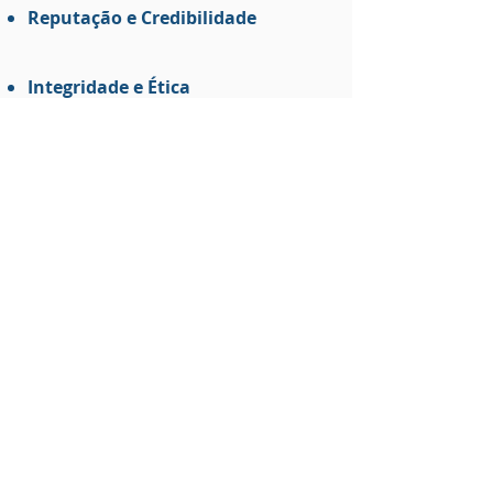
Reputação e Credibilidade
Integridade e Ética
Falar com um Especialista
Serviços
No escritório
Araújo Soares e
Cruz Advogados